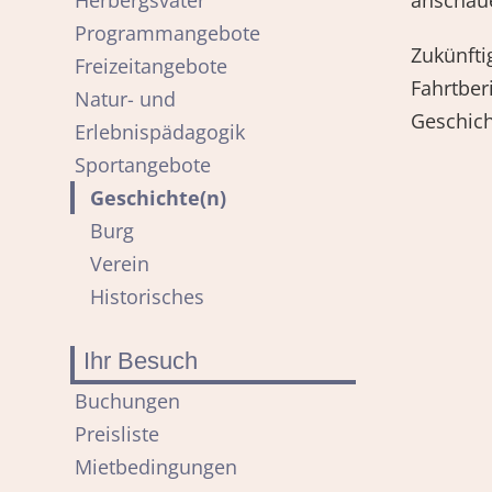
Herbergsvater
anschaue
Programmangebote
Zukünfti
Freizeitangebote
Fahrtber
Natur- und
Geschich
Erlebnispädagogik
Sportangebote
Geschichte(n)
Burg
Verein
Historisches
Ihr Besuch
Navigation
Buchungen
überspringen
Preisliste
Mietbedingungen