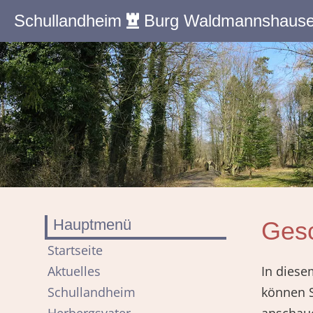
Schullandheim
Burg Waldmannshaus
Hauptmenü
Gesc
Navigation
Startseite
überspringen
Aktuelles
In diese
Schullandheim
können 