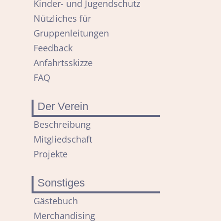
Kinder- und Jugendschutz
Nützliches für
Gruppenleitungen
Feedback
Anfahrtsskizze
FAQ
Der Verein
Navigation
Beschreibung
überspringen
Mitgliedschaft
Projekte
Sonstiges
Navigation
Gästebuch
überspringen
Merchandising