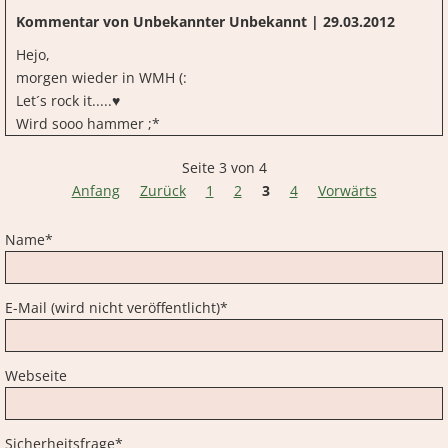
Kommentar von Unbekannter Unbekannt |
29.03.2012
Hejo,
morgen wieder in WMH (:
Let´s rock it.....♥
Wird sooo hammer ;*
Seite 3 von 4
Anfang
Zurück
1
2
3
4
Vorwärts
Pflichtfeld
Name
*
Pflichtfeld
E-Mail (wird nicht veröffentlicht)
*
Webseite
Pflichtfeld
Sicherheitsfrage
*