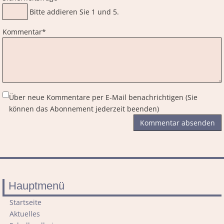
Bitte addieren Sie 1 und 5.
Pflichtfeld
Kommentar
*
Über neue Kommentare per E-Mail benachrichtigen (Sie
können das Abonnement jederzeit beenden)
Kommentar absenden
Hauptmenü
Navigation
Startseite
überspringen
Aktuelles