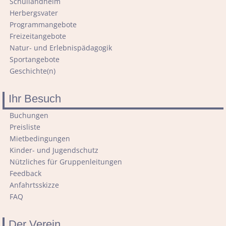
Schullandheim
Herbergsvater
Programmangebote
Freizeitangebote
Natur- und Erlebnispädagogik
Sportangebote
Geschichte(n)
Ihr Besuch
Navigation
Buchungen
überspringen
Preisliste
Mietbedingungen
Kinder- und Jugendschutz
Nützliches für Gruppenleitungen
Feedback
Anfahrtsskizze
FAQ
Der Verein